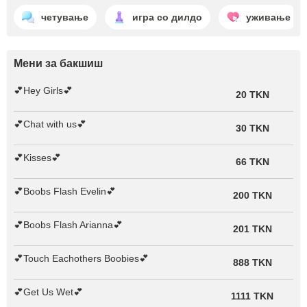
четување
игра со дилдо
уживање
Мени за бакшиш
💕Hey Girls💕
20 TKN
💕Chat with us💕
30 TKN
💕Kisses💕
66 TKN
💕Boobs Flash Evelin💕
200 TKN
💕Boobs Flash Arianna💕
201 TKN
💕Touch Eachothers Boobies💕
888 TKN
💕Get Us Wet💕
1111 TKN