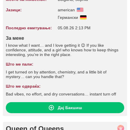
Јазици:
american
Германски
Последно емитување:
05.08.26 2:13 PM
За мене
I know what I want… and I love getting it 😉 If you like
confidence, attitude, and a girl who knows how to keep things
interesting, you’re in the right place.
Што ме пали:
I get turned on by attention, chemistry, and a little bit of
mystery… can you handle that?
Што ме одвраќа:
Bad vibes, no effort, and dry conversations… instant turn off
Дај Бакшиш
Queen of Queens