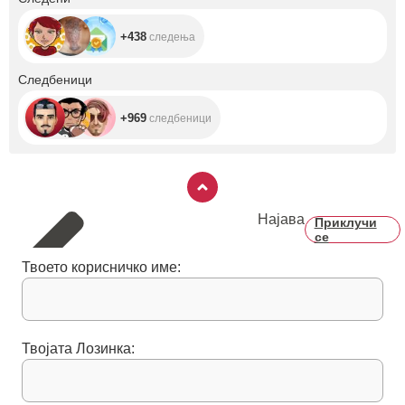
+438
следења
+969
Следбеници
+969
следбеници
Најава
Приклучи
се
Твоето корисничко име:
Твојата Лозинка: