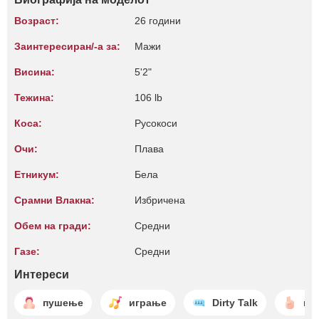
Возраст:
26 години
Заинтересиран/-а за:
Мажи
Висина:
5'2"
Тежина:
106 lb
Коса:
Русокоси
Очи:
Плава
Етникум:
Бела
Срамни Влакна:
Избричена
Обем на гради:
Средни
Газе:
Средни
Интереси
пушење
играње
Dirty Talk
иг