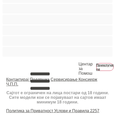
Тинејџерки+18
Фетиш
Фрлање Млаз
Црвенокоси
Црнкињи
Центар
Приклучи
за
се
Помош
Контактирај Поддршка
Сервисирање Консиерж
Ч.П.П.
Сајтот е ограничен на лица постари од 18 години.
Сите модели кои се појавуваат на сајтов имаат
минимум 18 години.
Политика за Приватност
Услови и Правила
2257