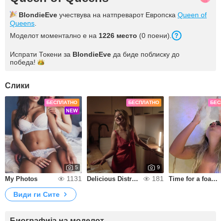
BlondieEve
учествува на натпреварот Европска
Queen of
Queens
.
Моделот моментално е на
1226 место
(0 поени).
Испрати Токени за
BlondieEve
да биде поблиску до
победа!
Слики
БЕСПЛАТНО
БЕСПЛАТНО
БЕС
5
9
1131
181
My Photos
Delicious Distraction
Time for a foamy bath
Види ги Сите
Биографија на моделот