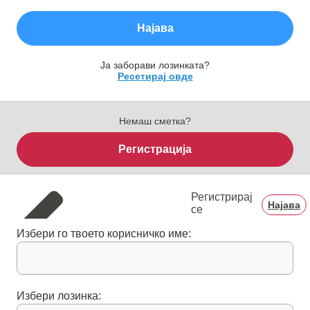
Најава
Ја заборави лозинката?
Ресетирај овде
Немаш сметка?
Регистрација
Регистрирај
Најава
се
Избери го твоето корисничко име:
Избери лозинка: