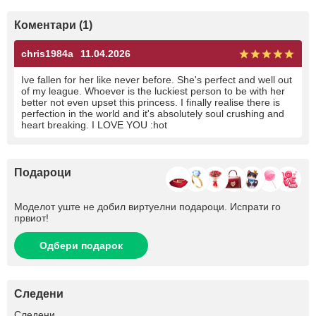
Коментари (1)
chris1984a
11.04.2026
Ive fallen for her like never before. She's perfect and well out
of my league. Whoever is the luckiest person to be with her
better not even upset this princess. I finally realise there is
perfection in the world and it's absolutely soul crushing and
heart breaking. I LOVE YOU :hot
Подароци
Моделот уште не добил виртуелни подароци. Испрати го
првиот!
Одбери подарок
Следени
+438
Следени